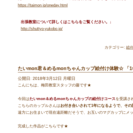
https://taimon.jp/oneday.html
出張教室について詳しくはこちらをご覧ください。↓
http://shuttyo-yukobo.jp/
カテゴリー:
絵
たいmon君＆めるmonちゃんカップ絵付け体験☆ 「1
公開日: 2018年3月12日 月曜日
こんにちは、梅田教室スタッフの藤です★
今回は
たいmon＆めるmonちゃんカップの絵付けコース
を受講さ
こちらのカップルさんは
お付き合いされて1年になるようで、その
遠方にお住まいで現在遠距離だそうで、お互いのマグカップにメ
完成した作品がこちらです★