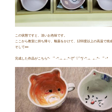
この状態ですと、淡いお色味です。
ここから教室に持ち帰り、釉薬をかけて、1200度以上の高温で焼
そして•••
完成した作品がこちら*･゜ﾟ･*:.｡..｡.:*･'(*ﾟ▽ﾟ*)’･*:.｡. .｡.:*･゜ﾟ･*