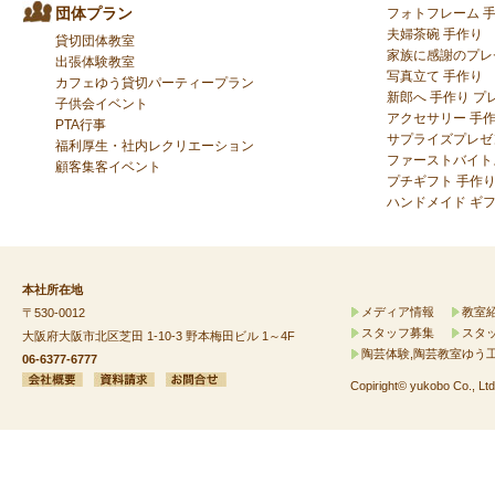
団体プラン
フォトフレーム 
夫婦茶碗 手作り
貸切団体教室
家族に感謝のプレ
出張体験教室
写真立て 手作り
カフェゆう貸切パーティープラン
新郎へ 手作り プ
子供会イベント
アクセサリー 手作
PTA行事
サプライズプレゼ
福利厚生・社内レクリエーション
ファーストバイト
顧客集客イベント
プチギフト 手作
ハンドメイド ギ
本社所在地
メディア情報
教室
〒530-0012
スタッフ募集
スタ
大阪府大阪市北区芝田 1-10-3 野本梅田ビル 1～4F
陶芸体験,陶芸教室ゆう
06-6377-6777
Copiright© yukobo Co., Ltd