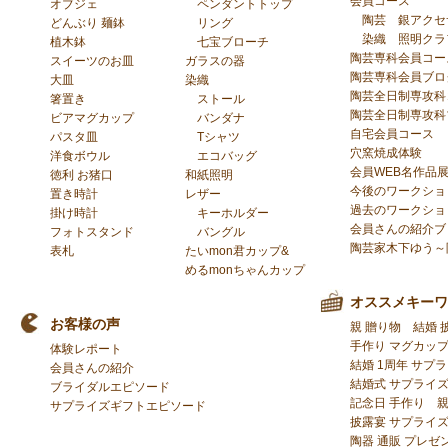
会員コース
オブジェ
ペンダントトップ
陶芸
銀アクセ
どんぶり 麺鉢
リング
染織
照明クラ
植木鉢
七宝ブローチ
陶芸専科会員コー
スイーツのお皿
ガラスの器
陶芸専科会員ブロ
大皿
染織
陶芸全日制専攻科
箸置き
ストール
陶芸全日制専攻科
ビアマグカップ
バンダナ
自宅会員コース
パスタ皿
Tシャツ
穴窯焼成体験
洋食ボウル
エコバッグ
会員WEB名作品
徳利 お猪口
和紙照明
今後のワークショ
置き時計
レザー
過去のワークショ
掛け時計
キーホルダー
会員さんの紹介ブ
フォトスタンド
バングル
陶芸家木下ゆう～
表札
たいmon君カップ&
めるmonちゃんカップ
オススメキーワ
お客様の声
親 贈り物
結婚 
手作り マグカッ
体験レポート
結婚 1周年 サプ
会員さんの紹介
結婚式 サプライズ
ブライダルエピソード
記念日 手作り
サプライズギフトエピソード
披露宴 サプライ
陶器 通販 プレゼ