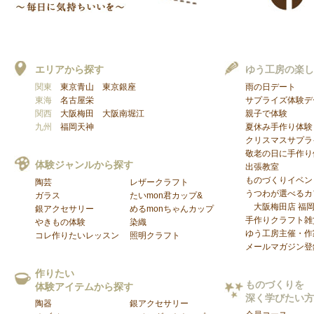
エリアから探す
ゆう工房の楽し
関東
東京青山
東京銀座
雨の日デート
東海
名古屋栄
サプライズ体験デ
関西
大阪梅田
大阪南堀江
親子で体験
九州
福岡天神
夏休み手作り体験
クリスマスサプラ
敬老の日に手作り
体験ジャンルから探す
出張教室
ものづくりイベン
陶芸
レザークラフト
うつわが選べるカフ
ガラス
たいmon君カップ&
大阪梅田店
福
銀アクセサリー
めるmonちゃんカップ
手作りクラフト雑
やきもの体験
染織
ゆう工房主催・作
コレ作りたいレッスン
照明クラフト
メールマガジン登
作りたい
ものづくりを
体験アイテムから探す
深く学びたい方
陶器
銀アクセサリー