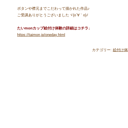
ボタンや襟元までこだわって描かれた作品♪
ご受講ありがとうございましたヾ(o´∀｀o)ﾉ
たいmonカップ絵付け体験の詳細はコチラ↓
https://taimon.jp/oneday.html
カテゴリー:
絵付け体