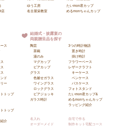
う
ゆう工房
たいmon君カップ
神店
名古屋栄教室
めるmonちゃんカップ
結婚式・披露宴の
両親贈呈品を探す
ベース
陶芸
3つの時計物語
計
茶碗
置き時計
湯のみ
掛け時計
ース
マグカップ
フラワーベース
ース
ビアカップ
レザークラフト
ース
グラス
キーケース
タンド
色被せガラス
ペンケース
サリー
ワイングラス
パスケース
ロックグラス
フォトスタンド
ントトップ
ビアジョッキ
たいmon君カップ&
ガラス時計
めるmonちゃんカップ
チ
ラッピング紹介
ントトップ
ト
名入れ
自宅で作る
グ紹介
オーダーメイド
制作キット宅配コース