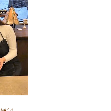
✿･ﾟ:✲