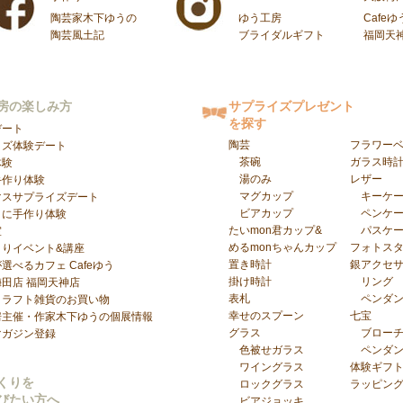
陶芸家木下ゆうの
ゆう工房
Cafeゆ
陶芸風土記
ブライダルギフト
福岡天
房の楽しみ方
サプライズプレゼント
を探す
デート
陶芸
フラワー
イズ体験デート
茶碗
ガラス時
体験
湯のみ
レザー
手作り体験
マグカップ
キーケ
マスサプライズデート
ビアカップ
ペンケ
日に手作り体験
たいmon君カップ&
パスケ
室
めるmonちゃんカップ
フォトス
くりイベント&講座
置き時計
銀アクセ
選べるカフェ Cafeゆう
掛け時計
リング
梅田店
福岡天神店
表札
ペンダ
クラフト雑貨のお買い物
幸せのスプーン
七宝
房主催・作家木下ゆうの個展情報
グラス
ブロー
マガジン登録
色被せガラス
ペンダ
ワイングラス
体験ギフ
くりを
ロックグラス
ラッピン
びたい方へ
ビアジョッキ