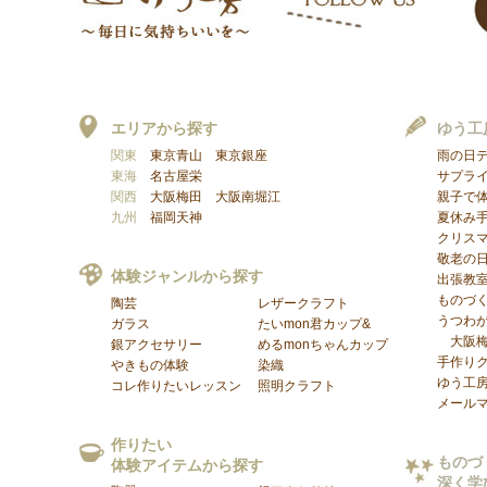
エリアから探す
ゆう工
関東
東京青山
東京銀座
雨の日
東海
名古屋栄
サプラ
関西
大阪梅田
大阪南堀江
親子で
九州
福岡天神
夏休み
クリス
敬老の
体験ジャンルから探す
出張教
ものづ
陶芸
レザークラフト
うつわが
ガラス
たいmon君カップ&
大阪
銀アクセサリー
めるmonちゃんカップ
手作り
やきもの体験
染織
ゆう工
コレ作りたいレッスン
照明クラフト
メール
作りたい
ものづ
体験アイテムから探す
深く学