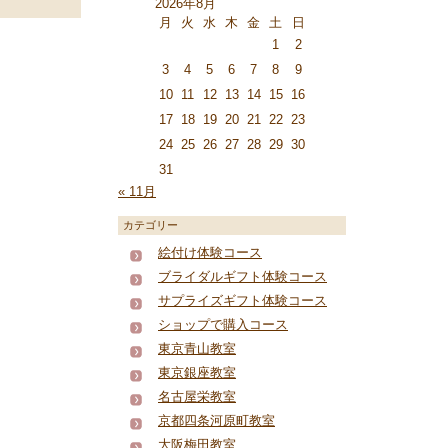
2026年8月
月
火
水
木
金
土
日
1
2
3
4
5
6
7
8
9
10
11
12
13
14
15
16
17
18
19
20
21
22
23
24
25
26
27
28
29
30
31
« 11月
カテゴリー
絵付け体験コース
ブライダルギフト体験コース
サプライズギフト体験コース
ショップで購入コース
東京青山教室
東京銀座教室
名古屋栄教室
京都四条河原町教室
大阪梅田教室