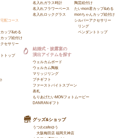
名入れガラス時計
陶芸絵付け
名入れフラワーベース
たいmon君カップ&める
る
名入れロックグラス
monちゃんカップ絵付け
ト宅配コース
シルバーアクセサリー
け
リング
君カップ&める
ペンダントトップ
んカップ絵付け
アクセサリー
結婚式・披露宴の
演出アイテムを探す
ントトップ
ウェルカムボード
ウェルカム陶板
マリッジリング
プチギフト
ト
ファーストバイトスプーン
表札
もりあげたいMONフォトムービー
DANRANギフト
グッズ&ショップ
うつわcafeゆう
大阪梅田店
福岡天神店