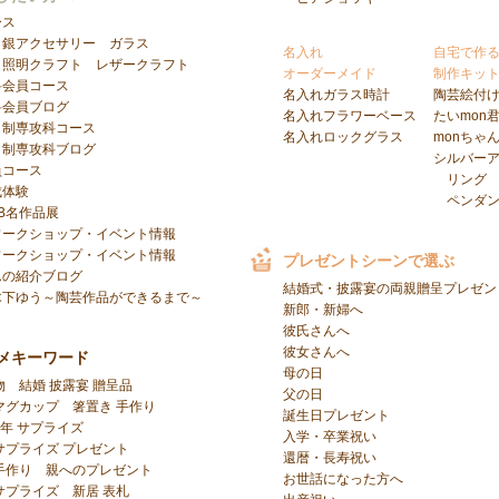
ース
銀アクセサリー
ガラス
名入れ
自宅で作
照明クラフト
レザークラフト
オーダーメイド
制作キッ
科会員コース
名入れガラス時計
陶芸絵付
科会員ブログ
名入れフラワーベース
たいmon
日制専攻科コース
名入れロックグラス
monちゃ
日制専攻科ブログ
シルバー
員コース
リング
成体験
ペンダ
B名作品展
ワークショップ・イベント情報
ワークショップ・イベント情報
プレゼントシーンで選ぶ
んの紹介ブログ
結婚式・披露宴の両親贈呈プレゼン
木下ゆう～陶芸作品ができるまで～
新郎・新婦へ
彼氏さんへ
彼女さんへ
メキーワード
母の日
物
結婚 披露宴 贈呈品
父の日
マグカップ
箸置き 手作り
誕生日プレゼント
周年 サプライズ
入学・卒業祝い
サプライズ プレゼント
還暦・長寿祝い
手作り
親へのプレゼント
お世話になった方へ
サプライズ
新居 表札