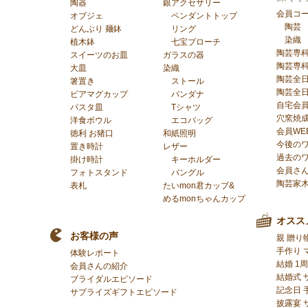
陶器
銀アクセサリー
会員コ
オブジェ
ペンダントトップ
陶芸
どんぶり 麺鉢
リング
染織
植木鉢
七宝ブローチ
陶芸専
スイーツのお皿
ガラスの器
陶芸専
大皿
染織
陶芸全
箸置き
ストール
陶芸全
ビアマグカップ
バンダナ
自宅会
パスタ皿
Tシャツ
穴窯焼
洋食ボウル
エコバッグ
会員WE
徳利 お猪口
和紙照明
今後の
置き時計
レザー
過去の
掛け時計
キーホルダー
会員さ
フォトスタンド
バングル
陶芸家
表札
たいmon君カップ&
めるmonちゃんカップ
オスス
お客様の声
親 贈り
手作り 
体験レポート
結婚 1
会員さんの紹介
結婚式 
ブライダルエピソード
記念日 
サプライズギフトエピソード
披露宴 