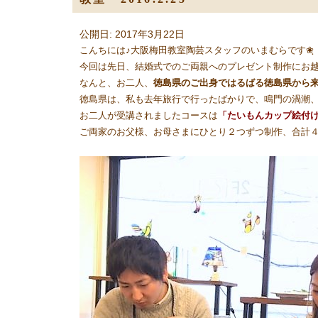
公開日: 2017年3月22日
こんちには♪大阪梅田教室陶芸スタッフのいまむらです❀ฺ
今回は先日、結婚式でのご両親へのプレゼント制作にお越
なんと、お二人、
徳島県のご出身ではるばる徳島県から来て
徳島県は、私も去年旅行で行ったばかりで、鳴門の渦潮
お二人が受講されましたコースは
「たいもんカップ絵付
ご両家のお父様、お母さまにひとり２つずつ制作、合計